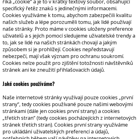
říká „cookie“ a je to v krátký textový soubor, obsahující
specifický řetěz znaků s jedinečnými informacemi.
Cookies využíváme k tomu, abychom zabezpečili kvalitu
našich služeb a lépe porozuměli tomu, jak lidé používají
naše stránky. Proto máme v cookies uloženy preference
uživatelů a s jejich pomocí sledujeme uživatelské trendy a
to, jak se lidé na našich stránkách chovají a jakým
způsobem si je prohlížejí. Cookies nepředstavují
nebezpečí, mají však význam pro ochranu soukromí.
Cookies nelze použít pro zjištění totožnosti návštěvníků
stránek ani ke zneužití přihlašovacích údajů.
Jaké cookies používáme?
Naše internetové stránky využívají pouze cookies „první
strany“, tedy cookies používané pouze našimi webovými
stránkami (dále jen cookies první strany) a cookies
„třetích stran“ (tedy cookies pocházejících z internetových
stránek třetích stran). Cookies první strany využíváme
pro ukládání uživatelských preferencí a údajů,
potřebných během vaší návštěvy na internetových