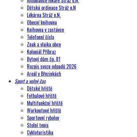
Ambulance lékaře Stráž n.N.
Dětská ordinace Stráž n.N
Lékárna Stráž n.N.
Obecní knihovna
Knihovna v zastávce
Telefonní čísla
Znak a vlajka obce
Koloniál Příbraz
Bytový dům čp. 81
Rozpis svozu odpadů 2026
Areál v Březinkách
Sport a volný čas
Dětské hřiště
Fotbalové hřiště
Multifunkční hřiště
Workoutové hřiště
Sportovní rybolov
Stolní tenis
Cykloturistika