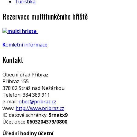
Turistika
Rezervace multifunkčního hřiště
K
omletní informace
Kontakt
Obecní úřad Příbraz
Příbraz 155
378 02 Stráž nad Nežárkou
Telefon: 384 389 911
e-mail:
obec@pribraz.cz
www:
http://www.pribraz.cz
ID datové schránky:
5rnatx9
Účet obce
0603204379/0800
Úřední hodiny účetní