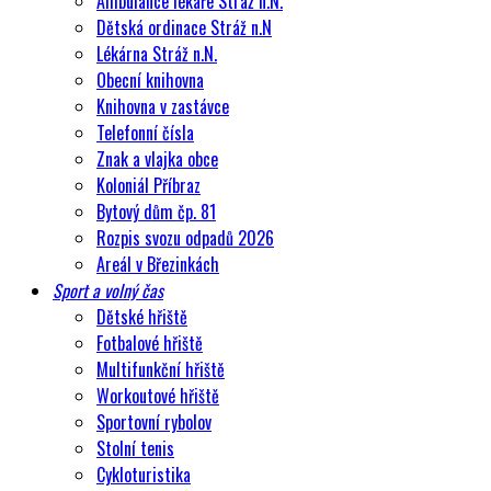
Ambulance lékaře Stráž n.N.
Dětská ordinace Stráž n.N
Lékárna Stráž n.N.
Obecní knihovna
Knihovna v zastávce
Telefonní čísla
Znak a vlajka obce
Koloniál Příbraz
Bytový dům čp. 81
Rozpis svozu odpadů 2026
Areál v Březinkách
Sport a volný čas
Dětské hřiště
Fotbalové hřiště
Multifunkční hřiště
Workoutové hřiště
Sportovní rybolov
Stolní tenis
Cykloturistika